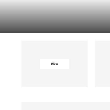
BP MYANMAR
25. März 2020
0 comments
INDIA