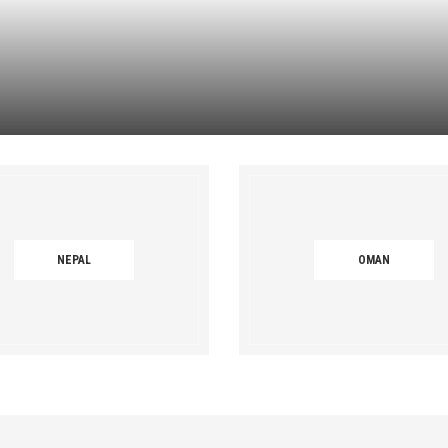
BP MALAYSIA
19. März 2020
0 comments
NEPAL
OMAN