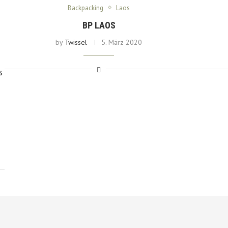
Backpacking
Laos
BP LAOS
by
Twissel
5. März 2020
s