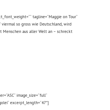
ext_font_weight=““ tagline=“Maggie on Tour“
² viermal so gross wie Deutschland, wird
ht Menschen aus aller Welt an – schreckt
r=“ASC“ image_size=“full“
olei“ excerpt_length=“47″]