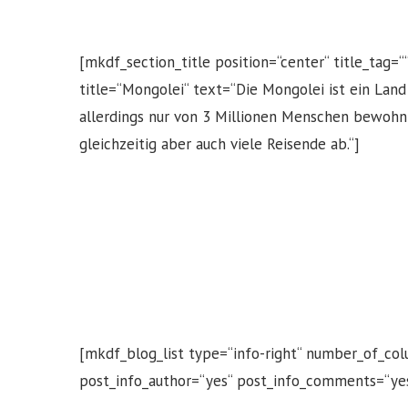
[mkdf_section_title position=“center“ title_tag=
title=“Mongolei“ text=“Die Mongolei ist ein Land
allerdings nur von 3 Millionen Menschen bewohnt
gleichzeitig aber auch viele Reisende ab.“]
[mkdf_blog_list type=“info-right“ number_of_co
post_info_author=“yes“ post_info_comments=“yes