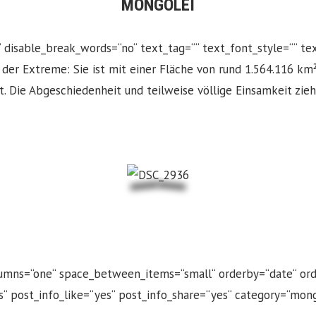
MONGOLEI
““ disable_break_words=“no“ text_tag=““ text_font_style=““ t
 der Extreme: Sie ist mit einer Fläche von rund 1.564.116 km
. Die Abgeschiedenheit und teilweise völlige Einsamkeit zie
lumns=“one“ space_between_items=“small“ orderby=“date“ orde
“ post_info_like=“yes“ post_info_share=“yes“ category=“mong