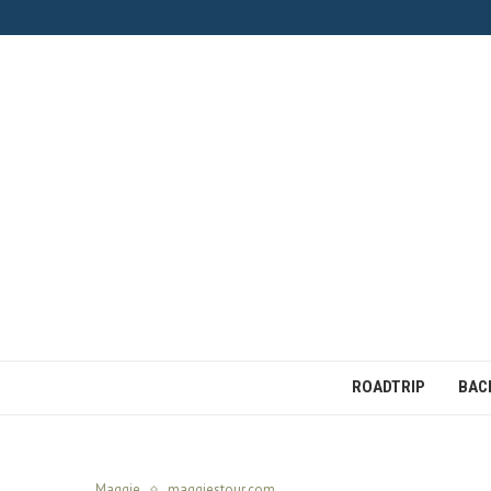
ROADTRIP
BAC
Maggie
maggiestour.com