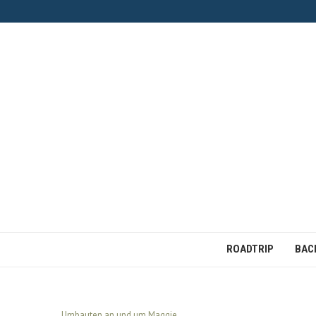
ROADTRIP
BAC
Umbauten an und um Maggie