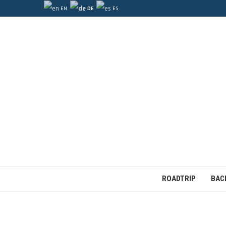
EN
DE
ES
ROADTRIP
BAC