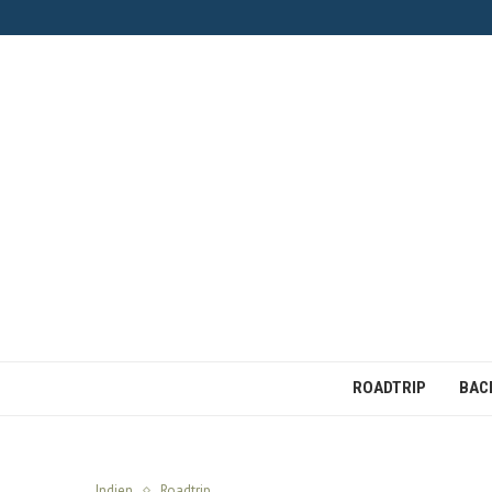
ROADTRIP
BAC
Indien
Roadtrip