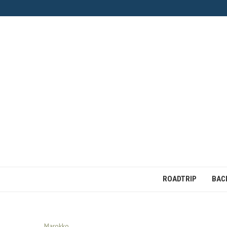
ROADTRIP
BAC
Marokko