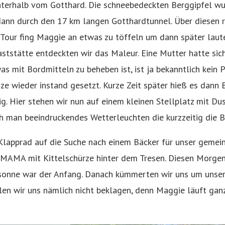
terhalb vom Gotthard. Die schneebedeckten Berggipfel w
dann durch den 17 km langen Gotthardtunnel. Über diesen r
r Tour fing Maggie an etwas zu töffeln um dann später lau
Raststätte entdeckten wir das Maleur. Eine Mutter hatte s
as mit Bordmitteln zu beheben ist, ist ja bekanntlich kein
 wieder instand gesetzt. Kurze Zeit später hieß es dann B
g. Hier stehen wir nun auf einem kleinen Stellplatz mit Du
 man beeindruckendes Wetterleuchten die kurzzeitig die B
apprad auf die Suche nach einem Bäcker für unser gemein
e MAMA mit Kittelschürze hinter dem Tresen. Diesen Morgen 
ensonne war der Anfang. Danach kümmerten wir uns um unse
llen wir uns nämlich nicht beklagen, denn Maggie läuft gan